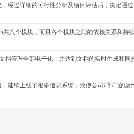
分析及项目评估后，决定通过公开招标的方式进行采购。某系统集成商b公司
块，而且各个模块之间的依赖关系和持续时间如下表所示： 【问题1】（4分
文档的实时生成和同步流转的目标，使文档管理有一次突破性升级，拟建设一个新的文档
了很多信息系统，致使公司it部门的运维工作压力日益增大，a公